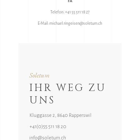
FA
Telefon:
+41 55 511 18 27
E-Mail:
michael.ringeisen@soletum.ch
Soletum
IHR WEG ZU
UNS
Kluggasse 2, 8640 Rapperswil
+41(0)55 511 18 20
info@soletum.ch