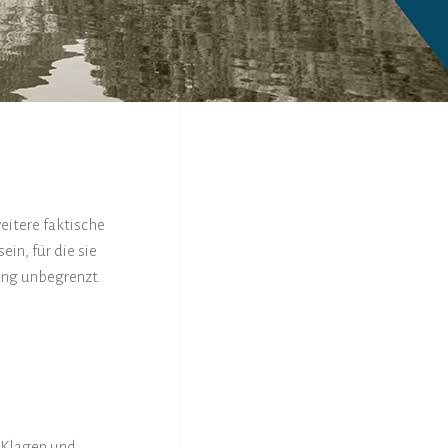
eitere faktische
in, für die sie
ung unbegrenzt.
 Klagen und