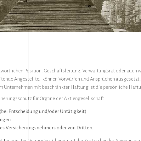
twortlichen Position. Geschäftsleitung, Verwaltungsrat oder auch w
itende Angestellte, können Vorwürfen und Ansprüchen ausgesetzt se
nem Unternehmen mit beschränkter Haftung ist die persönliche Haft
cherungsschutz für Organe der Aktiengesellschaft
t (bei Entscheidung und/oder Untätigkeit)
ungen
es Versicherungsnehmers oder von Dritten.
zt
I
hr privates Vermögen, übernimmt die Kosten bei der Abwehr von