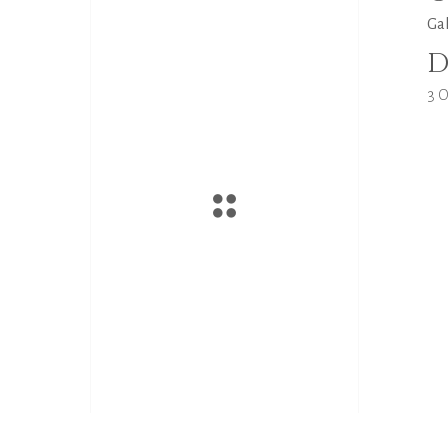
Ga
D
3 