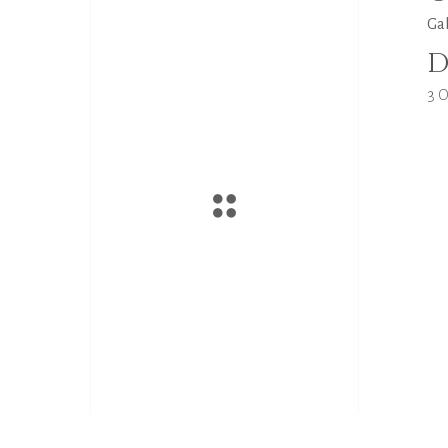
Ga
D
3 