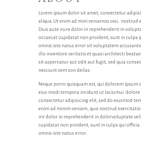
Lorem ipsum dolor sit amet, consectetur adipis
aliqua. Ut enim ad mini veniamos oisi, nostrud 
Duis aute irure dolor in reprehenderit in volupta
occaecat cupidatat non proident, sunt in culpa q
omnis iste natus error sit voluptatem accusan
illo inventore veritatis et quasi architecti bea
sit aspernatur aut odit aut fugit, sed quia con
nesciunt sem son deilas.
Neque porro quisquam est, qui dolorem ipsum qu
eius modi tempora incidunt ut laciumui dolor
consectetur adipisicing elit, sed do eiusmod tem
enim ad minim veniam, quis nostrud exercitatio
irir dolor in reprehenderit in dolorvoluptate vel
cupidatat non proident, sunt in culpa qui offici
omnis iste natus error.