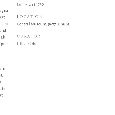
Jan 1 - Jan 1 1970
magna
LOCATION
uat.
 sint
Central Museum, 9677 Luna St.
 und
CURATOR
 ab
Lillian Colden
uptas
uam
t,
t
aute
at