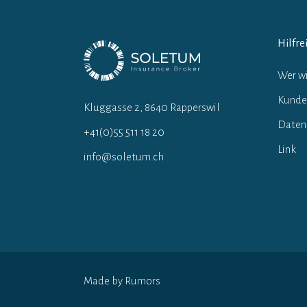
Hilfre
Wer wi
Kunde
Kluggasse 2, 8640 Rapperswil
Daten
+41(0)55 511 18 20
Link
info@soletum.ch
Made by Rumors
Hin