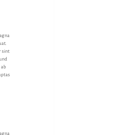
magna
uat.
 sint
 und
 ab
uptas
magna