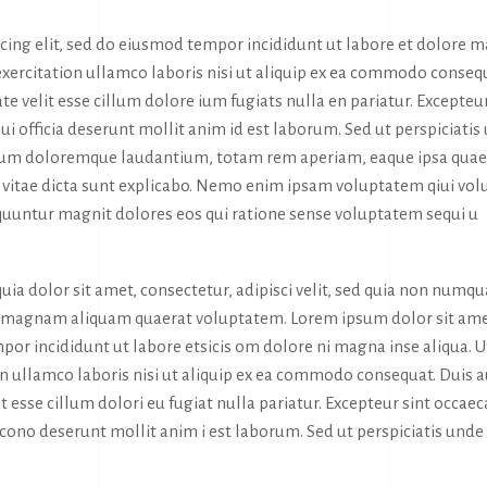
icing elit, sed do eiusmod tempor incididunt ut labore et dolore 
exercitation ullamco laboris nisi ut aliquip ex ea commodo conseq
te velit esse cillum dolore ium fugiats nulla en pariatur. Excepteur
ui officia deserunt mollit anim id est laborum. Sed ut perspiciatis
tium doloremque laudantium, totam rem aperiam, eaque ipsa quae
tae vitae dicta sunt explicabo. Nemo enim ipsam voluptatem qiui vol
sequuntur magnit dolores eos qui ratione sense voluptatem sequi u
ia dolor sit amet, consectetur, adipisci velit, sed quia non numq
e magnam aliquam quaerat voluptatem. Lorem ipsum dolor sit ame
por incididunt ut labore etsicis om dolore ni magna inse aliqua. U
n ullamco laboris nisi ut aliquip ex ea commodo consequat. Duis 
it esse cillum dolori eu fugiat nulla pariatur. Excepteur sint occaec
a cono deserunt mollit anim i est laborum. Sed ut perspiciatis unde