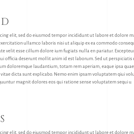
RD
icing elit, sed do eiusmod tempor incididunt ut labore et dolore 
exercitation ullamco laboris nisi ut aliquip ex ea commodo conseq
te velit esse cillum dolore ium fugiats nulla en pariatur. Excepteur
ui officia deserunt mollit anim id est laborum. Sed ut perspiciatis
tium doloremque laudantium, totam rem aperiam, eaque ipsa quae
tae vitae dicta sunt explicabo. Nemo enim ipsam voluptatem qiui vol
sequuntur magnit dolores eos qui ratione sense voluptatem sequi u
S
icing elit, sed do eiusmod tempor incididunt ut labore et dolore 