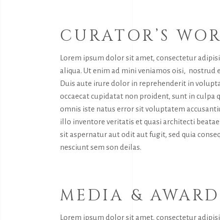
CURATOR’S WO
Lorem ipsum dolor sit amet, consectetur adipis
aliqua. Ut enim ad mini veniamos oisi, nostrud 
Duis aute irure dolor in reprehenderit in volupta
occaecat cupidatat non proident, sunt in culpa q
omnis iste natus error sit voluptatem accusan
illo inventore veritatis et quasi architecti bea
sit aspernatur aut odit aut fugit, sed quia con
nesciunt sem son deilas.
MEDIA & AWARD
Lorem ipsum dolor sit amet, consectetur adipis